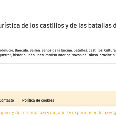
urística de los castillos y de las batallas 
ndalucía
,
Baécula
,
Bailén
,
Baños de la Encina
,
batallas
,
castillos
,
Cultura
guerras
,
historia
,
Jaén
,
Jaén Paraíso Interior
,
Navas de Tolosa
,
provincia
Contacto
Política de cookies
ropias y de terceros para mejorar la experiencia de naveg