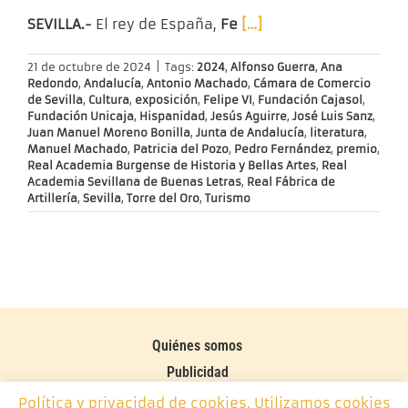
SEVILLA.-
El rey de España,
Fe
[…]
21 de octubre de 2024
|
Tags:
2024
,
Alfonso Guerra
,
Ana
Redondo
,
Andalucía
,
Antonio Machado
,
Cámara de Comercio
de Sevilla
,
Cultura
,
exposición
,
Felipe VI
,
Fundación Cajasol
,
Fundación Unicaja
,
Hispanidad
,
Jesús Aguirre
,
José Luis Sanz
,
Juan Manuel Moreno Bonilla
,
Junta de Andalucía
,
literatura
,
Manuel Machado
,
Patricia del Pozo
,
Pedro Fernández
,
premio
,
Real Academia Burgense de Historia y Bellas Artes
,
Real
Academia Sevillana de Buenas Letras
,
Real Fábrica de
Artillería
,
Sevilla
,
Torre del Oro
,
Turismo
Quiénes somos
Publicidad
Contacto
Política y privacidad de cookies. Utilizamos cookies