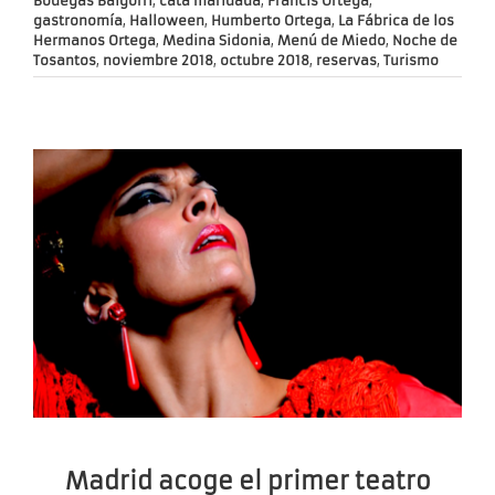
Bodegas Baigorri
,
cata maridada
,
Francis Ortega
,
gastronomía
,
Halloween
,
Humberto Ortega
,
La Fábrica de los
Hermanos Ortega
,
Medina Sidonia
,
Menú de Miedo
,
Noche de
Tosantos
,
noviembre 2018
,
octubre 2018
,
reservas
,
Turismo
Madrid acoge el primer teatro