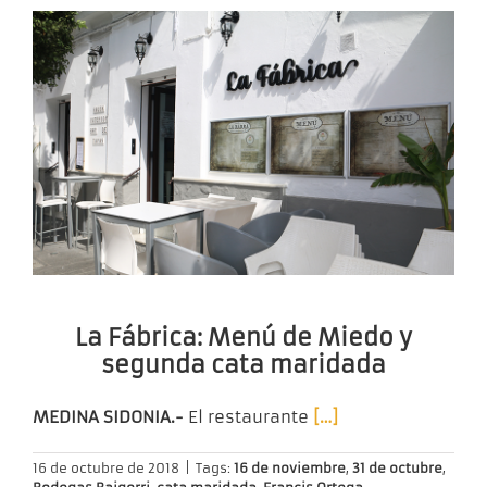
La Fábrica: Menú de Miedo y
segunda cata maridada
MEDINA SIDONIA.-
El restaurante
[…]
16 de octubre de 2018
|
Tags:
16 de noviembre
,
31 de octubre
,