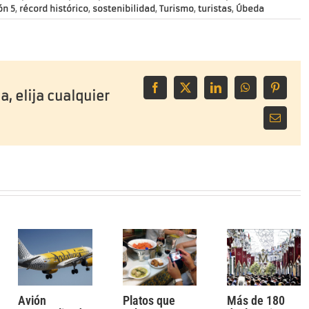
ón 5
,
récord histórico
,
sostenibilidad
,
Turismo
,
turistas
,
Úbeda
Facebook
X
LinkedIn
WhatsApp
Pinteres
a, elija cualquier
Correo
electrón
Avión
Platos que
Más de 180