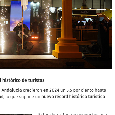
 histórico de turistas
n
Andalucía
crecieron
en 2024
un 5,5 por ciento hasta
os
, lo que supone un
nuevo récord histórico turístico
Estos datos fueron expuestos este