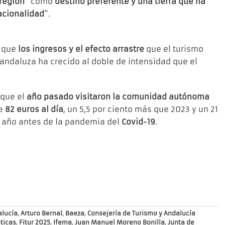
 región
“como
destino preferente y una tierra que ha
tacionalidad
”.
ó que
los ingresos y el efecto arrastre
que el turismo
andaluza ha crecido al doble de intensidad que el
que el
año pasado visitaron la comunidad autónoma
de
82 euros al día
, un 5,5 por ciento más que 2023 y un 21
o año antes de la pandemia del
Covid-19
.
lucía
,
Arturo Bernal
,
Baeza
,
Consejería de Turismo y Andalucía
ticas
,
Fitur 2025
,
Ifema
,
Juan Manuel Moreno Bonilla
,
Junta de