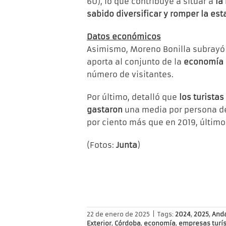
60), lo que contribuye a situar a
la
sabido diversificar y romper la es
Datos económicos
Asimismo, Moreno Bonilla subray
aporta al conjunto de la
economía
número de visitantes.
Por último, detalló que
los turistas
gastaron
una media por persona 
por ciento más que en 2019, últim
(Fotos:
Junta
)
22 de enero de 2025
|
Tags:
2024
,
2025
,
Anda
Exterior
,
Córdoba
,
economía
,
empresas turís