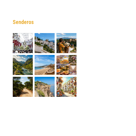
t
Senderos
ico
Asistencia
Año Jubilar en
Avión
gratuita ante
honor de la
personalizado
retrasos en los
Virgen del
con la marca
vuelos
Rocío
de Andalucía
31 de mayo de
24 de mayo de
22 de mayo de
2026
2026
2026