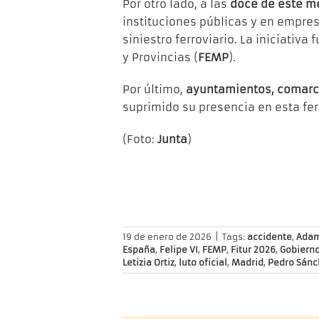
Por otro lado, a las
doce de este m
instituciones públicas y en empre
siniestro ferroviario. La iniciativ
y Provincias (
FEMP
).
Por último,
ayuntamientos, comarc
suprimido su presencia en esta feri
(Foto:
Junta
)
19 de enero de 2026
|
Tags:
accidente
,
Ada
España
,
Felipe VI
,
FEMP
,
Fitur 2026
,
Gobiern
Letizia Ortiz
,
luto oficial
,
Madrid
,
Pedro Sánc