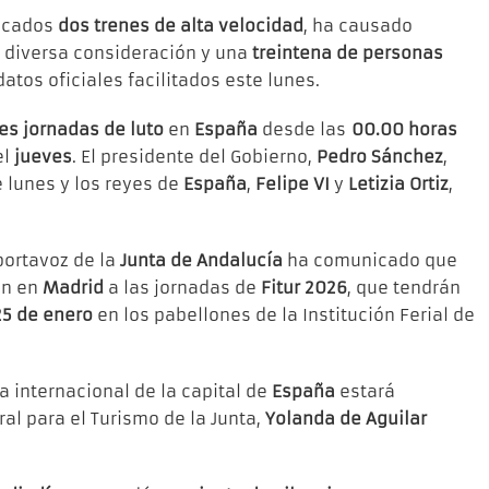
licados
dos trenes de alta velocidad
, ha causado
 diversa consideración y una
treintena de personas
datos oficiales facilitados este lunes.
es jornadas de luto
en
España
desde las
00.00 horas
el
jueves
. El presidente del Gobierno,
Pedro Sánchez
,
 lunes y los reyes de
España
,
Felipe VI
y
Letizia Ortiz
,
portavoz de la
Junta de Andalucía
ha comunicado que
án en
Madrid
a las jornadas de
Fitur 2026
, que tendrán
25 de enero
en los pabellones de la Institución Ferial de
a internacional de la capital de
España
estará
al para el Turismo de la Junta,
Yolanda de Aguilar