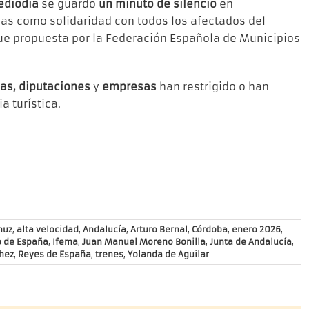
ediodía
se guardó
un minuto de silencio
en
sas como solidaridad con todos los afectados del
a fue propuesta por la Federación Española de Municipios
as, diputaciones
y
empresas
han restrigido o han
a turística.
muz
,
alta velocidad
,
Andalucía
,
Arturo Bernal
,
Córdoba
,
enero 2026
,
o de España
,
Ifema
,
Juan Manuel Moreno Bonilla
,
Junta de Andalucía
,
hez
,
Reyes de España
,
trenes
,
Yolanda de Aguilar