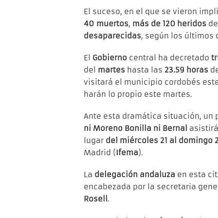
El suceso, en el que se vieron imp
40
muertos
,
más de 120 heridos
de
desaparecidas
, según los últimos 
El
Gobierno
central ha decretado
tr
del
martes
hasta las
23.59 horas
d
visitará el municipio cordobés este
harán lo propio este martes.
Ante esta dramática situación, un 
ni Moreno Bonilla ni Bernal
asistir
lugar
del miércoles 21 al domingo 
Madrid (
Ifema
).
La
delegación andaluza
en esta cit
encabezada por la secretaria gener
Rosell
.