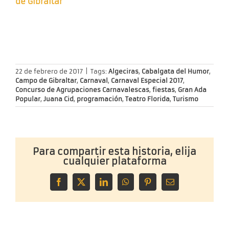
de Gibraltar
22 de febrero de 2017
|
Tags:
Algeciras
,
Cabalgata del Humor
,
Campo de Gibraltar
,
Carnaval
,
Carnaval Especial 2017
,
Concurso de Agrupaciones Carnavalescas
,
fiestas
,
Gran Ada
Popular
,
Juana Cid
,
programación
,
Teatro Florida
,
Turismo
Para compartir esta historia, elija
cualquier plataforma
Facebook
X
LinkedIn
WhatsApp
Pinterest
Correo
electrónico