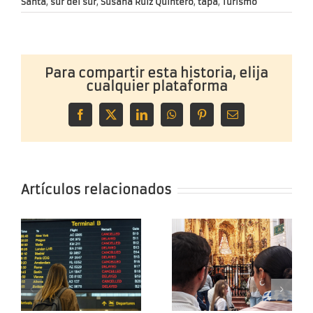
Santa
,
sur del sur
,
Susana Ruiz Quintero
,
tapa
,
Turismo
Para compartir esta historia, elija
cualquier plataforma
Facebook
X
LinkedIn
WhatsApp
Pinterest
Correo
electrónico
Artículos relacionados