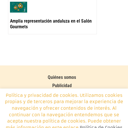
Amplia representación andaluza en el Salón
Gourmets
Quiénes somos
Publicidad
Contacto
Política y privacidad de cookies. Utilizamos cookies
propias y de terceros para mejorar la experiencia de
Política de cookies
navegación y ofrecer contenidos de interés. Al
continuar con la navegación entendemos que se
Monplamar, desde 2014 -
info@monplamar.com
- +34 656
acepta nuestra política de cookies. Puede obtener
626 074
más información en este enlace
Política de Cookies