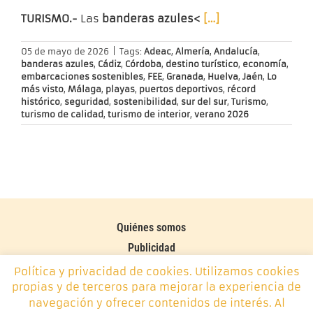
TURISMO.-
Las
banderas azules<
[…]
05 de mayo de 2026
|
Tags:
Adeac
,
Almería
,
Andalucía
,
banderas azules
,
Cádiz
,
Córdoba
,
destino turístico
,
economía
,
embarcaciones sostenibles
,
FEE
,
Granada
,
Huelva
,
Jaén
,
Lo
más visto
,
Málaga
,
playas
,
puertos deportivos
,
récord
histórico
,
seguridad
,
sostenibilidad
,
sur del sur
,
Turismo
,
turismo de calidad
,
turismo de interior
,
verano 2026
Quiénes somos
Publicidad
Contacto
Política y privacidad de cookies. Utilizamos cookies
propias y de terceros para mejorar la experiencia de
Política de cookies
navegación y ofrecer contenidos de interés. Al