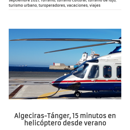
septiembre 2021
,
Turismo
,
turismo cultural
,
turismo de lujo
,
turismo urbano
,
turoperadores
,
vacaciones
,
viajes
Algeciras-Tánger, 15 minutos en
helicóptero desde verano