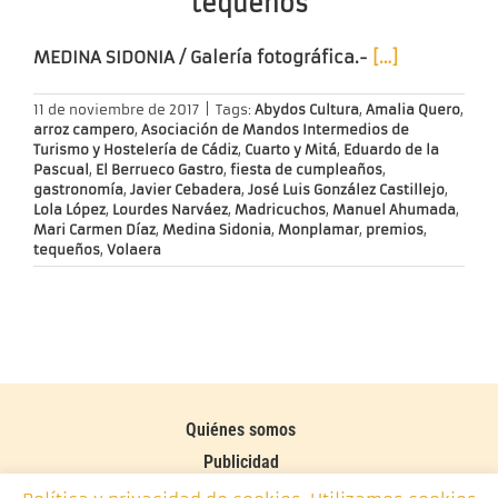
tequeños
MEDINA SIDONIA / Galería fotográfica.-
[…]
11 de noviembre de 2017
|
Tags:
Abydos Cultura
,
Amalia Quero
,
arroz campero
,
Asociación de Mandos Intermedios de
Turismo y Hostelería de Cádiz
,
Cuarto y Mitá
,
Eduardo de la
Pascual
,
El Berrueco Gastro
,
fiesta de cumpleaños
,
gastronomía
,
Javier Cebadera
,
José Luis González Castillejo
,
Lola López
,
Lourdes Narváez
,
Madricuchos
,
Manuel Ahumada
,
Mari Carmen Díaz
,
Medina Sidonia
,
Monplamar
,
premios
,
tequeños
,
Volaera
Quiénes somos
Publicidad
Contacto