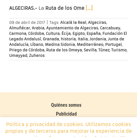
ALGECIRAS.-
La
Ruta de los Ome
[…]
08 de abril de 2017
|
Tags:
Alcalá la Real
,
Algeciras
,
Almuñécar
,
Arabia
,
Ayuntamiento de Algeciras
,
Carcabuey
,
Carmona
,
Córdoba
,
Cultura
,
Écija
,
Egipto
,
España
,
Fundación El
Legado Andalusí
,
Granada
,
historia
,
Italia
,
Jordania
,
Junta de
Andalucía
,
Líbano
,
Medina Sidonia
,
Mediterráneo
,
Portugal
,
Priego de Córdoba
,
Ruta de los Omeya
,
Sevilla
,
Túnez
,
Turismo
,
Umayyad
,
Zuheros
Quiénes somos
Publicidad
Contacto
Política y privacidad de cookies. Utilizamos cookies
propias y de terceros para mejorar la experiencia de
Política de cookies