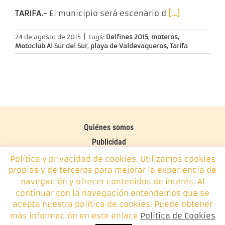
TARIFA.-
El municipio será escenario d
[…]
24 de agosto de 2015
|
Tags:
Delfines 2015
,
moteros
,
Motoclub Al Sur del Sur
,
playa de Valdevaqueros
,
Tarifa
Quiénes somos
Publicidad
Contacto
Política y privacidad de cookies. Utilizamos cookies
propias y de terceros para mejorar la experiencia de
Política de cookies
navegación y ofrecer contenidos de interés. Al
continuar con la navegación entendemos que se
Monplamar, desde 2014 -
info@monplamar.com
- +34 656
acepta nuestra política de cookies. Puede obtener
626 074
más información en este enlace
Política de Cookies