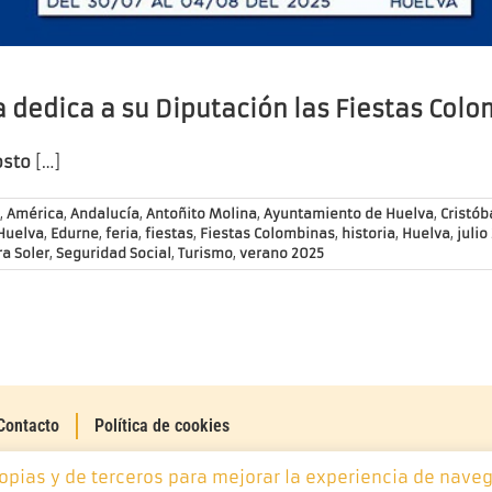
 dedica a su Diputación las Fiestas Col
osto
[…]
,
América
,
Andalucía
,
Antoñito Molina
,
Ayuntamiento de Huelva
,
Cristób
Huelva
,
Edurne
,
feria
,
fiestas
,
Fiestas Colombinas
,
historia
,
Huelva
,
julio
a Soler
,
Seguridad Social
,
Turismo
,
verano 2025
Contacto
Política de cookies
ropias y de terceros para mejorar la experiencia de naveg