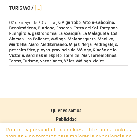
TURISMO /
[…]
02 de mayo de 2017
|
Tags:
Algarrobo
,
Artola-Cabopino
,
Benalmádena
,
Burriana
,
Casares
,
Costa del Sol
,
Estepona
,
Fuengirola
,
gastronomía
,
La Axarquía
,
La Malagueta
,
Los
Álamos
,
Los Boliches
,
Málaga
,
Malapesquera
,
Manilva
,
Marbella
,
Maro
,
Mediterráneo
,
Mijas
,
Nerja
,
Pedregalejo
,
pescaíto frito
,
playas
,
provincia de Málaga
,
Rincón de la
Victoria
,
sardinas al espeto
,
Torre del Mar
,
Torremolinos
,
Torrox
,
Turismo
,
vacaciones
,
Vélez-Málaga
,
viajes
Quiénes somos
Publicidad
Contacto
Política y privacidad de cookies. Utilizamos cookies
propias y de terceros para mejorar la experiencia de