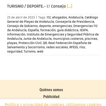
TURISMO / DEPORTE.-
El
Consejo
[…]
25 de abril de 2023
|
Tags:
112
,
ahogados
,
Andalucía
,
Catálogo
General de Playas de Andalucía
,
Consejería de Presidencia
,
Consejo de Gobierno
,
deporte
,
emergencias
,
Emergencias 112
de Andalucía
,
España
,
formación
,
guía didáctica
,
IESPA
,
Información
,
Instituto de Emergencias y Seguridad Pública de
Andalucía
,
Junta de Andalucía
,
municipios costeros
,
piscinas
,
playas
,
Protección Civil
,
QR
,
Real Federación Española de
Salvamento y Socorrismo
,
redes sociales
,
RFESS
,
ríos
,
seguridad
,
Turismo
,
web
Quiénes somos
Publicidad
Contacto
Política y privacidad de cookies. Utilizamos cookies