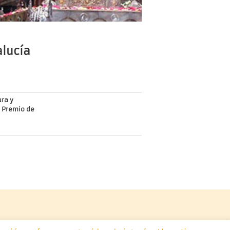
alucía
ura y
 Premio de