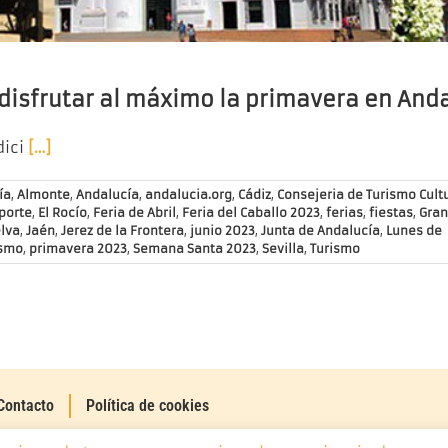
disfrutar al máximo la primavera en And
dici
[…]
ía
,
Almonte
,
Andalucía
,
andalucia.org
,
Cádiz
,
Consejeria de Turismo Cult
porte
,
El Rocío
,
Feria de Abril
,
Feria del Caballo 2023
,
ferias
,
fiestas
,
Gran
lva
,
Jaén
,
Jerez de la Frontera
,
junio 2023
,
Junta de Andalucía
,
Lunes de
ismo
,
primavera 2023
,
Semana Santa 2023
,
Sevilla
,
Turismo
Contacto
Política de cookies