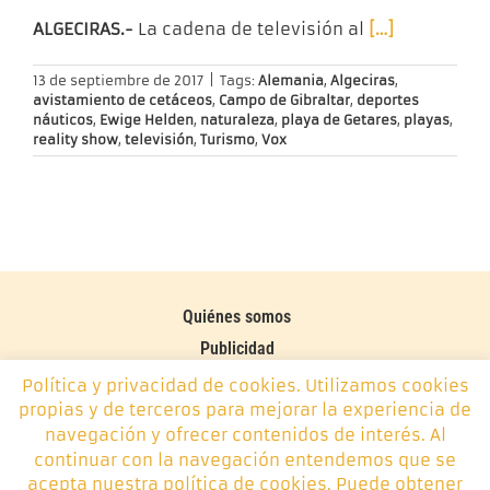
ALGECIRAS.-
La cadena de televisión al
[…]
13 de septiembre de 2017
|
Tags:
Alemania
,
Algeciras
,
avistamiento de cetáceos
,
Campo de Gibraltar
,
deportes
náuticos
,
Ewige Helden
,
naturaleza
,
playa de Getares
,
playas
,
reality show
,
televisión
,
Turismo
,
Vox
Quiénes somos
Publicidad
Contacto
Política y privacidad de cookies. Utilizamos cookies
propias y de terceros para mejorar la experiencia de
Política de cookies
navegación y ofrecer contenidos de interés. Al
continuar con la navegación entendemos que se
Monplamar, desde 2014 -
info@monplamar.com
- +34 656
acepta nuestra política de cookies. Puede obtener