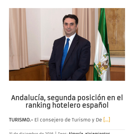
Andalucía, segunda posición en el
ranking hotelero español
TURISMO.-
El consejero de Turismo y De
[…]
31 de diciembre de 2016
|
Tags:
Almería
,
alojamientos
,