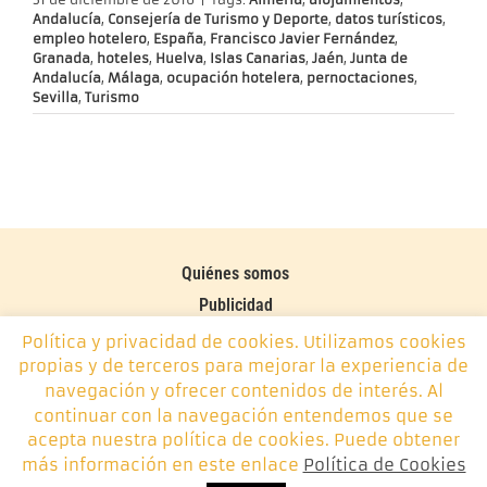
Andalucía
,
Consejería de Turismo y Deporte
,
datos turísticos
,
empleo hotelero
,
España
,
Francisco Javier Fernández
,
Granada
,
hoteles
,
Huelva
,
Islas Canarias
,
Jaén
,
Junta de
Andalucía
,
Málaga
,
ocupación hotelera
,
pernoctaciones
,
Sevilla
,
Turismo
Quiénes somos
Publicidad
Contacto
Política y privacidad de cookies. Utilizamos cookies
propias y de terceros para mejorar la experiencia de
Política de cookies
navegación y ofrecer contenidos de interés. Al
continuar con la navegación entendemos que se
Monplamar, desde 2014 -
info@monplamar.com
- +34 656
acepta nuestra política de cookies. Puede obtener
626 074
más información en este enlace
Política de Cookies