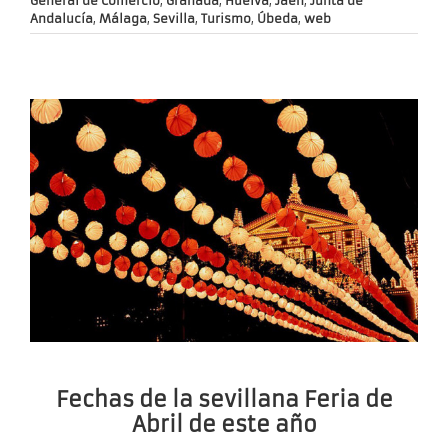
General de Comercio
,
Granada
,
Huelva
,
Jaén
,
Junta de
Andalucía
,
Málaga
,
Sevilla
,
Turismo
,
Úbeda
,
web
Fechas de la sevillana Feria de
Abril de este año