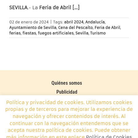
SEVILLA
.- La
Feria de Abril […]
02 de enero de 2024
|
Tags:
abril 2024
,
Andalucía
,
Ayuntamiento de Sevilla
,
Cena del Pescaíto
,
Feria de Abril
,
ferias
,
fiestas
,
fuegos artificiales
,
Sevilla
,
Turismo
Quiénes somos
Publicidad
Contacto
Política y privacidad de cookies. Utilizamos cookies
propias y de terceros para mejorar la experiencia de
Política de cookies
navegación y ofrecer contenidos de interés. Al
continuar con la navegación entendemos que se
Monplamar, desde 2014 -
info@monplamar.com
- +34 656
acepta nuestra política de cookies. Puede obtener
626 074
más información en este enlace
Política de Cookies